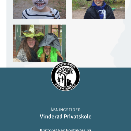
billederne
billederne
Se
billederne
ÅBNINGSTIDER
Vinderød Privatskole
Kontoret kan kontaktes på