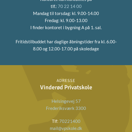
tlf.:
70 22 14 00
Mandag til torsdag: kl. 9.00-14.00
Fredag: kl. 9.00-13.00
I finder kontoret i bygning A på 1. sal.
Fritidstilbuddet har daglige åbningstider fra
kl. 6.00-
8.00 og 12.00-17.00 på skoledage
ADRESSE
Vinderød Privatskole
Helsingevej 57
Frederiksværk 3300
Tlf:
70221400
mail@vpskole.dk