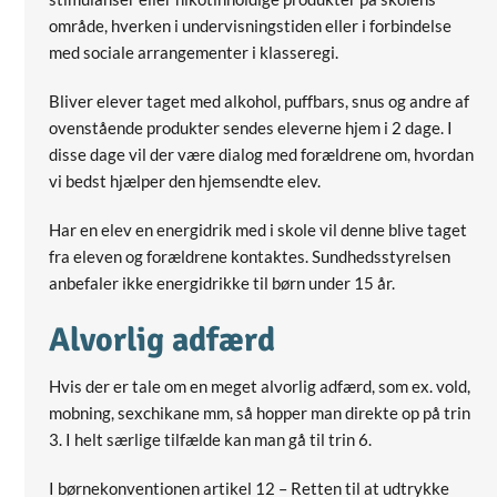
område, hverken i undervisningstiden eller i forbindelse
med sociale arrangementer i klasseregi.
Bliver elever taget med alkohol, puffbars, snus og andre af
ovenstående produkter sendes eleverne hjem i 2 dage. I
disse dage vil der være dialog med forældrene om, hvordan
vi bedst hjælper den hjemsendte elev.
Har en elev en energidrik med i skole vil denne blive taget
fra eleven og forældrene kontaktes. Sundhedsstyrelsen
anbefaler ikke energidrikke til børn under 15 år.
Alvorlig adfærd
Hvis der er tale om en meget alvorlig adfærd, som ex. vold,
mobning, sexchikane mm, så hopper man direkte op på trin
3. I helt særlige tilfælde kan man gå til trin 6.
I børnekonventionen artikel 12 – Retten til at udtrykke