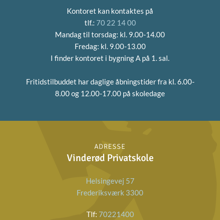
Kontoret kan kontaktes på
tlf.:
70 22 14 00
Mandag til torsdag: kl. 9.00-14.00
Fredag: kl. 9.00-13.00
I finder kontoret i bygning A på 1. sal.
Fritidstilbuddet har daglige åbningstider fra
kl. 6.00-
8.00 og 12.00-17.00 på skoledage
ADRESSE
Vinderød Privatskole
Helsingevej 57
Frederiksværk 3300
Tlf:
70221400