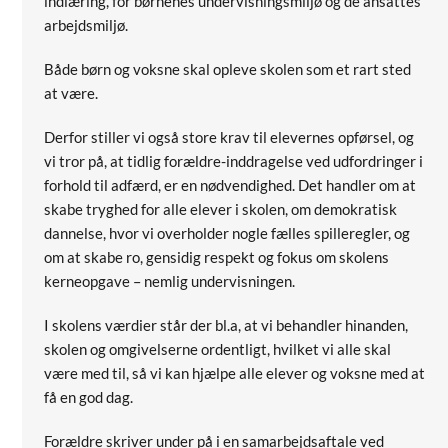
indlæring, for børnenes undervisningsmiljø og de ansattes
arbejdsmiljø.
Både børn og voksne skal opleve skolen som et rart sted
at være.
Derfor stiller vi også store krav til elevernes opførsel, og
vi tror på, at tidlig forældre-inddragelse ved udfordringer i
forhold til adfærd, er en nødvendighed. Det handler om at
skabe tryghed for alle elever i skolen, om demokratisk
dannelse, hvor vi overholder nogle fælles spilleregler, og
om at skabe ro, gensidig respekt og fokus om skolens
kerneopgave – nemlig undervisningen.
I skolens værdier står der bl.a, at vi behandler hinanden,
skolen og omgivelserne ordentligt, hvilket vi alle skal
være med til, så vi kan hjælpe alle elever og voksne med at
få en god dag.
Forældre skriver under på i en samarbejdsaftale ved