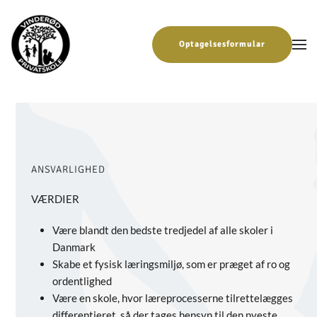
Gå til hovedindhold
Optagelsesformular
ANSVARLIGHED
VÆRDIER
Være blandt den bedste tredjedel af alle skoler i
Danmark
Skabe et fysisk læringsmiljø, som er præget af ro og
ordentlighed
Være en skole, hvor læreprocesserne tilrettelægges
differentieret, så der tages hensyn til den nyeste